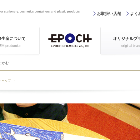
r stationery, cosmetics containers and plastic products
お取扱い店舗
よく
M生産について
オリジナルブ
M production
original bran
はにかむ
のキャップ -