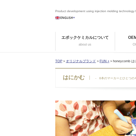
Product development using injection molding technology fo
エポックケミカルに
ついて
OE
about us
OE
TOP
>
オリジナルブランド
>
FUN +
> honeycomb 
はにかむ
- 6本のマーカーとひとつ